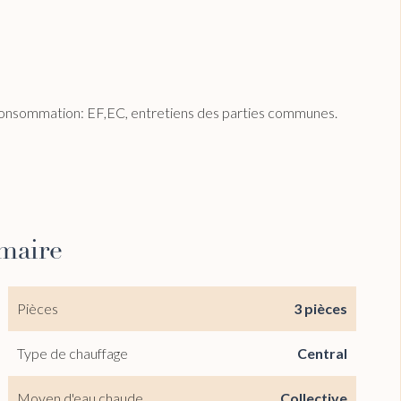
onsommation: EF,EC, entretiens des parties communes.
maire
Pièces
3 pièces
Type de chauffage
Central
Moyen d'eau chaude
Collective