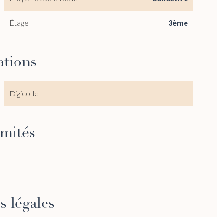
Étage
3ème
ations
Digicode
imités
s légales