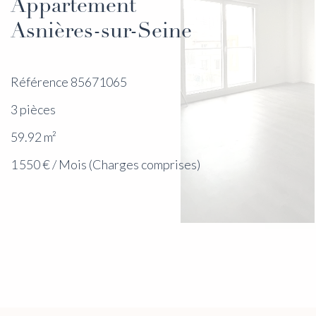
Appartement
Asnières-sur-Seine
Référence
85671065
3 pièces
59.92
m²
1 550 € / Mois (Charges comprises)