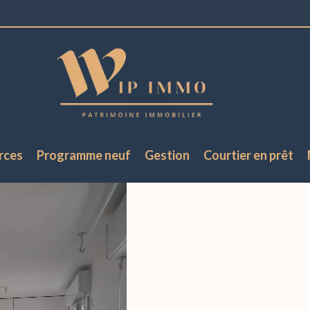
rces
Programme neuf
Gestion
Courtier en prêt