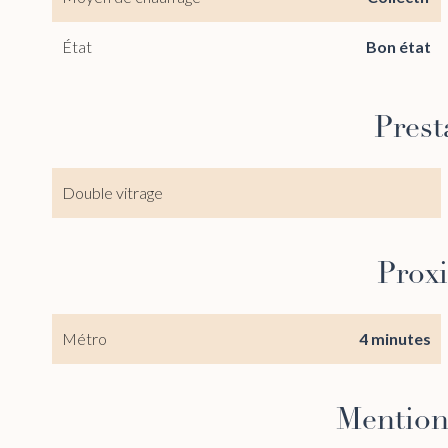
État
Bon état
Prest
Double vitrage
Prox
Métro
4 minutes
Mention