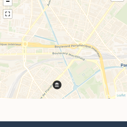
−
Leaflet