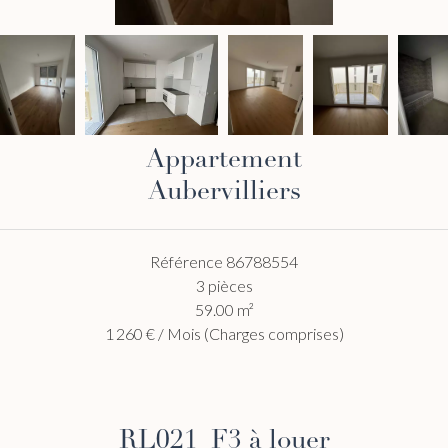
Appartement
Aubervilliers
Référence
86788554
3 pièces
59.00
m²
1 260 € / Mois (Charges comprises)
RL021_F3 à louer