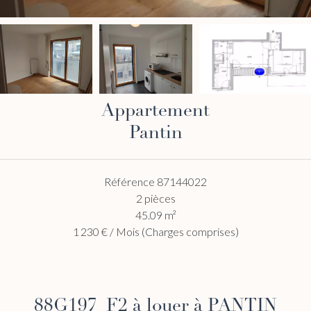
Appartement
Pantin
Référence
87144022
2 pièces
45.09
m²
1 230 € / Mois (Charges comprises)
88G197_F2 à louer à PANTIN