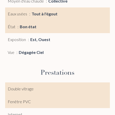
Moyen d'eau chaude
Collective
Eaux usées
Tout à l'égout
État
Bon état
Exposition
Est, Ouest
Vue
Dégagée Ciel
Prestations
Double vitrage
Fenêtre PVC
Internet