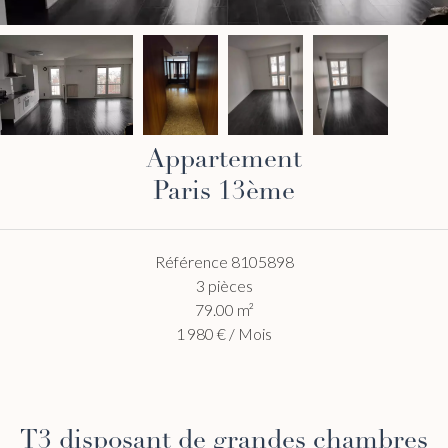
Appartement
Paris 13ème
Référence
8105898
3 pièces
79.00
m²
1 980 € / Mois
T3 disposant de grandes chambres