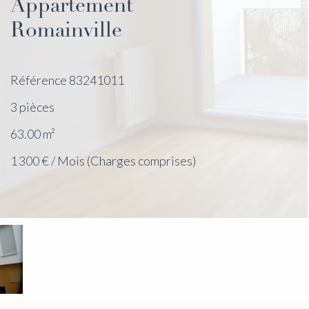
Appartement
Romainville
Référence
83241011
3 pièces
63.00
m²
1 300 € / Mois (Charges comprises)