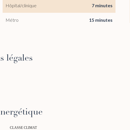
Hôpital/clinique
7 minutes
Métro
15 minutes
s légales
 énergétique