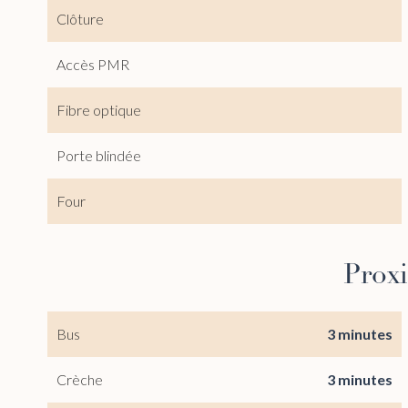
Clôture
Accès PMR
Fibre optique
Porte blindée
Four
Prox
Bus
3 minutes
Crèche
3 minutes