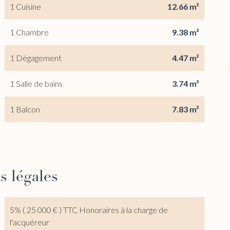
1 Cuisine
12.66 m²
1 Chambre
9.38 m²
1 Dégagement
4.47 m²
1 Salle de bains
3.74 m²
1 Balcon
7.83 m²
s légales
5% ( 25 000 € ) TTC Honoraires à la charge de
l'acquéreur