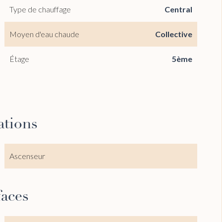
Type de chauffage
Central
Moyen d'eau chaude
Collective
Étage
5ème
ations
Ascenseur
faces