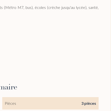
 (Métro M7, bus), écoles (crèche jusqu'au lycée), santé,
maire
Pièces
3 pièces