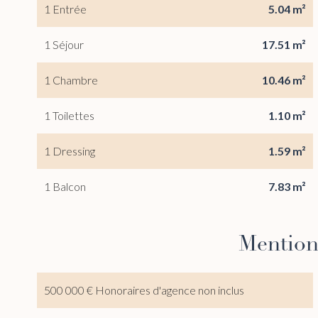
1 Entrée
5.04 m²
1 Séjour
17.51 m²
1 Chambre
10.46 m²
1 Toilettes
1.10 m²
1 Dressing
1.59 m²
1 Balcon
7.83 m²
Mention
500 000 € Honoraires d'agence non inclus