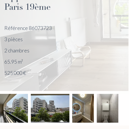
Paris 19ème
Référence
86073723
3 pièces
2 chambres
65.95
m²
525 000 €