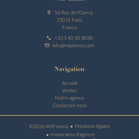
56 Rue de l'Ourcq
75019 Paris
France
+33 1 40 38 38 88
info@wipimmo.com
Navigation
Accueil
Ventes
Notre agence
Contactez-nous
Mentions légales
©2026 WIP Immo
Honoraires d'agence